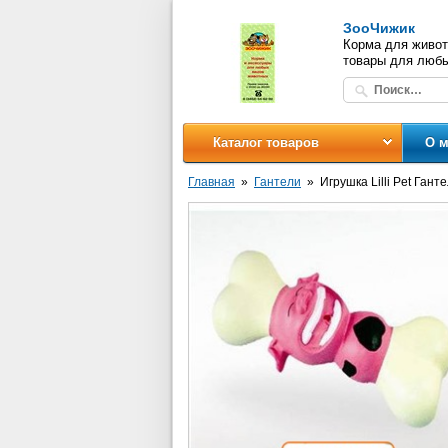
ЗооЧижик
Корма для живот
товары для люб
Каталог товаров
О м
Главная
Гантели
Игрушка Lilli Pet Ган