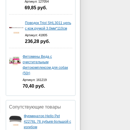
Артикул: 127054
69,85
руб.
Поводок Triol SHL3011 цепь
с кож.ручкой 3.0мм*110см
Артикул: 41805
236,28
руб.
Фитомины Веда с
очистительным
фитокомплексом для собак
(50г)
Артикул: 161219
70,40
руб.
Сопутствующие товары
Фурминатор Hello Pet
42276L 76 зубьев большой с
изгибом