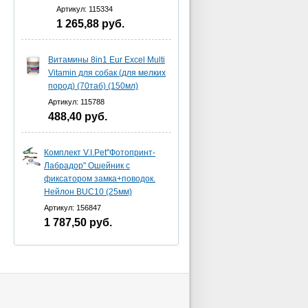
Артикул: 115334
1 265,88
руб.
Витамины 8in1 Eur Excel Multi
Vitamin для собак (для мелких
пород) (70таб) (150мл)
Артикул: 115788
488,40
руб.
Комплект V.I.Pet"Фотопринт-
Лабрадор" Ошейник с
фиксатором замка+поводок.
Нейлон BUC10 (25мм)
Артикул: 156847
1 787,50
руб.