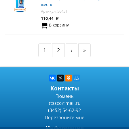
жестк ...
Артикул: 56431
110,44
В корзину
1
2
›
»
Контакты
Тюмень
ttsscc@mail.ru
(3452) 54-62-92
Перезвоните мне
Информация