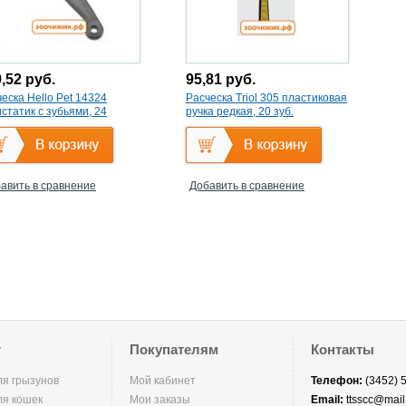
9,52
руб.
95,81
руб.
еска Hello Pet 14324
Расческа Triol 305 пластиковая
статик с зубьями, 24
ручка редкая, 20 зуб.
авить в сравнение
Добавить в сравнение
г
Покупателям
Контакты
ля грызунов
Мой кабинет
Телефон:
(3452) 
ля кошек
Мои заказы
Email:
ttsscc@mail