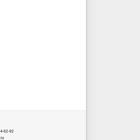
54-62-92
.ru