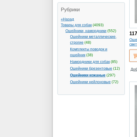
Рубрики
«Назад
Товары для собак
(4093)
Ошейники, намордники
(552)
11
Ошейники металлические,
Оше
строгие
(48)
све
(ко
Комплекты поводок и
ошейник
(38)
Намордники для собак
(85)
Ошейники брезентовые
(12)
Доб
Ошейники кожаные
(297)
Ошейники нейлоновые
(72)