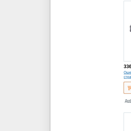
33
Ошей
стра
Доб