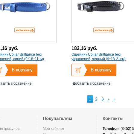
2,16
руб.
182,16
руб.
ник Collar Brilliance без
Ошейник Collar Brilliance без
шений, синий (9*18-21см)
украшений, черный (9*18-21см)
авить в сравнение
Добавить в сравнение
1
2
3
›
»
г
Покупателям
Контакты
ля грызунов
Мой кабинет
Телефон:
(3452) 