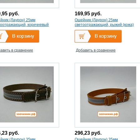
9,95
руб.
169,95
руб.
йник (Лаурон) 25мм
Ошейник (Лаурон) 25мм
тоотражающий, коричневый
светоотражающий, рыжий (кожа)
жа) безразмерный
безразмерный
авить в сравнение
Добавить в сравнение
6,23
руб.
296,23
руб.
йник (Лаурон) 35мм
Ошейник (Лаурон) 35мм