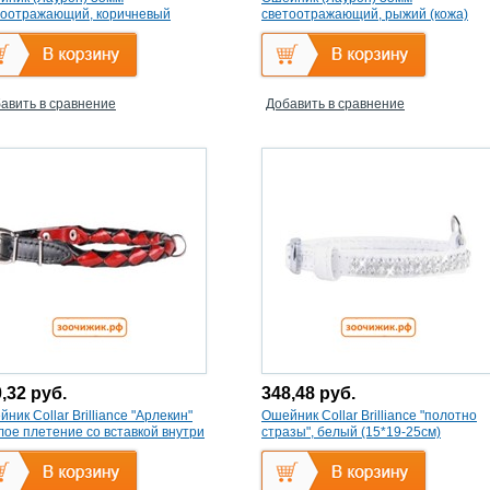
тоотражающий, коричневый
светоотражающий, рыжий (кожа)
а)
авить в сравнение
Добавить в сравнение
0,32
руб.
348,48
руб.
ник Collar Brilliance "Арлекин"
Ошейник Collar Brilliance "полотно
лое плетение со вставкой внутри
стразы", белый (15*19-25см)
30-38см)