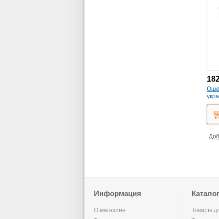
18
Ошей
укра
Доб
Информация
Катало
О магазине
Товары д