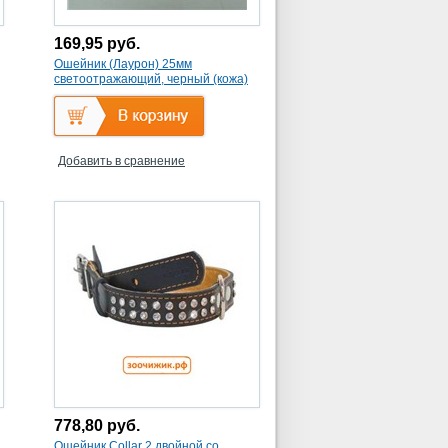
169,95
руб.
Ошейник (Лаурон) 25мм
светоотражающий, черный (кожа)
Добавить в сравнение
778,80
руб.
Ошейник Collar 2 двойной со