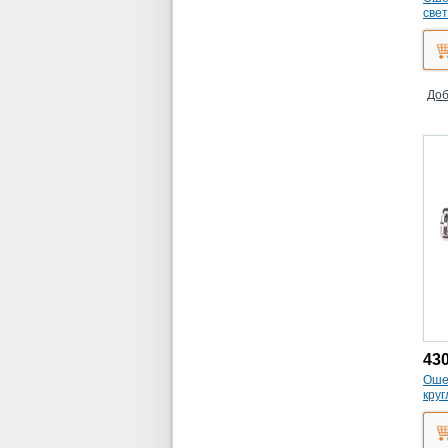
све
(кож
Доб
43
Ошей
круг
(14*