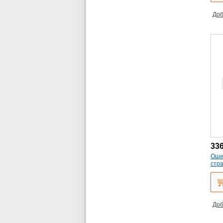
Доб
33
Ошей
стра
Доб