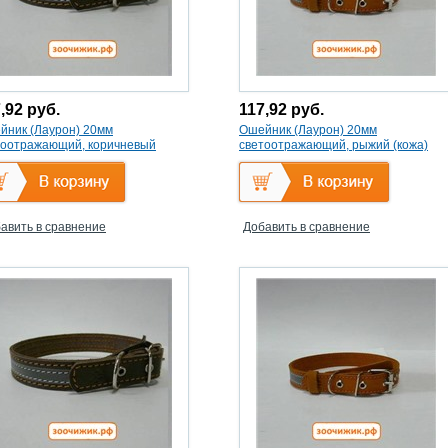
7,92
руб.
117,92
руб.
йник (Лаурон) 20мм
Ошейник (Лаурон) 20мм
тоотражающий, коричневый
светоотражающий, рыжий (кожа)
жа) безразмерный
безразмерный
авить в сравнение
Добавить в сравнение