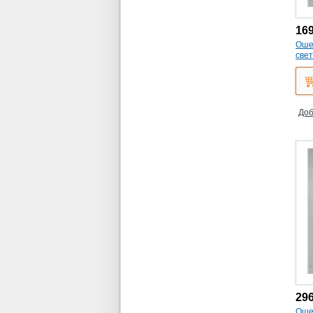
16
Оше
све
(ко
Доб
29
Оше