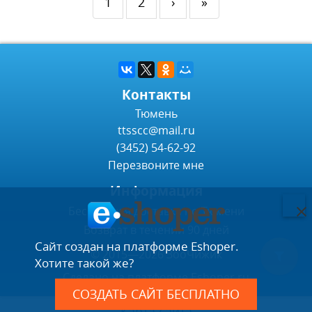
1
2
›
»
Контакты
Тюмень
ttsscc@mail.ru
(3452) 54-62-92
Перезвоните мне
Информация
Бесплатная доставка по Тюмени
Возврат в течении 90 дней
Сайт создан на платформе Eshoper.
© 2015—2026 ЗооЧижик
Хотите такой же?
Сделано на платформе
Eshoper.ru
СОЗДАТЬ САЙТ БЕСПЛАТНО
Карта сайта