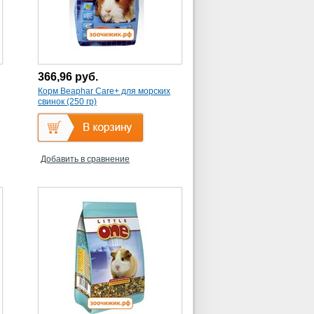
366,96
руб.
Корм Beaphar Care+ для морских
свинок (250 гр)
Добавить в сравнение