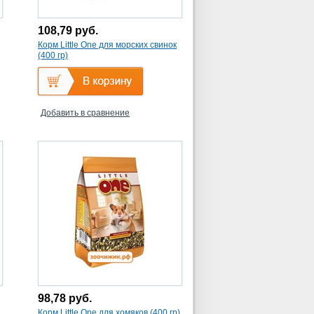
108,79
руб.
Корм Little One для морских свинок
(400 гр)
Добавить в сравнение
98,78
руб.
Корм Little One для хомяков (400 гр)