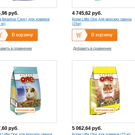
6,96
руб.
4 745,62
руб.
м Beaphar Care+ для хомяков
Корм Little One для морских свинок
 гр)
(25кг)
авить в сравнение
Добавить в сравнение
7,60
руб.
5 062,64
руб.
 Little One для морских свинок
Корм Little One для хомяков (25 кг)