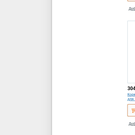
Доб
30
Корм
для 
Доб