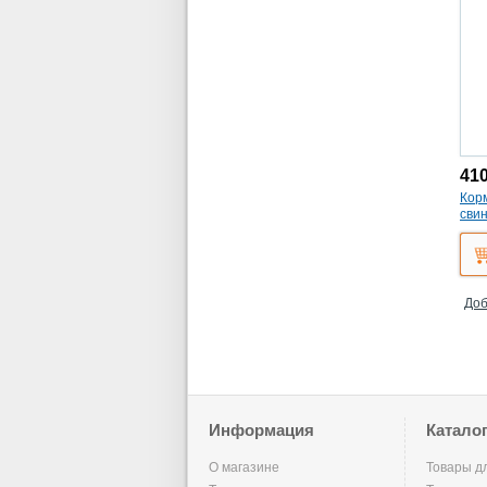
41
Корм
свин
Доб
Информация
Катало
О магазине
Товары д