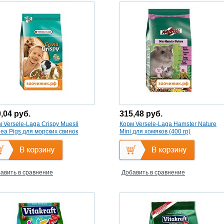
0,04
руб.
315,48
руб.
 Versele-Laga Crispy Muesli
Корм Versele-Laga Hamster Nature
ea Pigs для морских свинок
Mini для хомяков (400 гр)
рус) (1 кг)
авить в сравнение
Добавить в сравнение