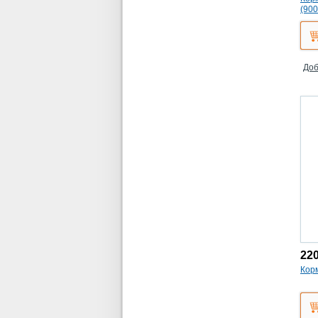
(900
Доб
22
Корм