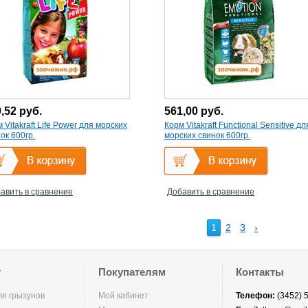
0,52
руб.
561,00
руб.
 Vitakraft Life Power для морских
Корм Vitakraft Functional Sensitive дл
ок 600гр.
морских свинок 600гр.
авить в сравнение
Добавить в сравнение
1
2
3
›
г
Покупателям
Контакты
ля грызунов
Мой кабинет
Телефон:
(3452) 