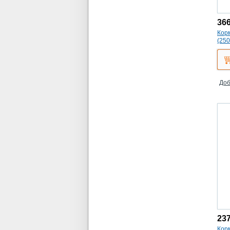
36
Кор
(250
Доб
23
Корм