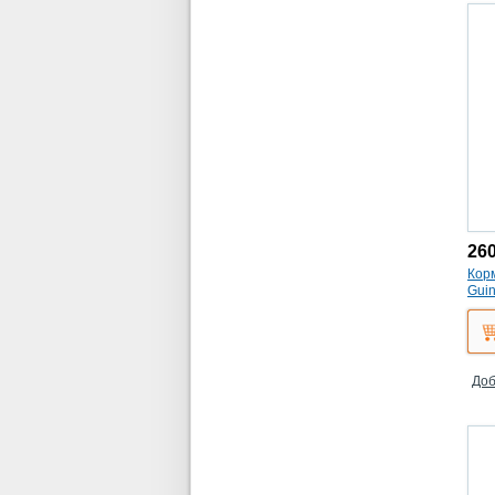
26
Корм
Guin
(цит
Доб