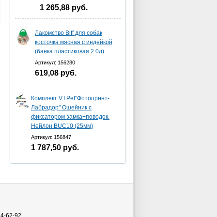
1 265,88
руб.
Лакомство Biff для собак
косточка мясная с индейкой
(банка пластиковая 2.0л)
Артикул: 156280
619,08
руб.
Комплект V.I.Pet"Фотопринт-
Лабрадор" Ошейник с
фиксатором замка+поводок.
Нейлон BUC10 (25мм)
Артикул: 156847
1 787,50
руб.
54-62-92