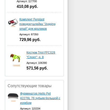
Артикул: 117700
410,08
руб.
Комплект Ferplast
поводок+шлейка "Jogging
small" для кроликов
Артикул: 87350
729,96
руб.
Костюм Triol FFC028
"Спорт", р. 8
Артикул: 106390
571,56
руб.
Сопутствующие товары
Фурминатор Hello Pet
42276L 76 зубьев большой с
изгибом
Артикул: 115334