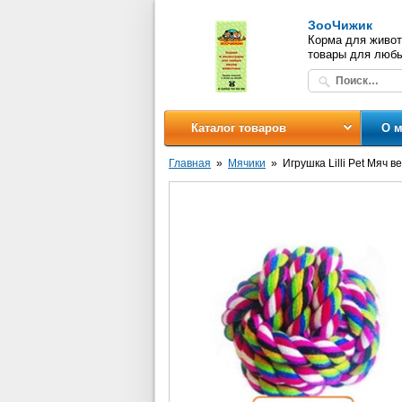
ЗооЧижик
Корма для живот
товары для люб
Каталог товаров
О м
Главная
Мячики
Игрушка Lilli Pet Мяч 