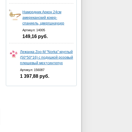
Намордник Аркон 24см
амереканский кокер-
спаниель, цвергшнауцер
Артикул: 14005
149,16
руб.
Лежанка Zoo-M "Norka" круглый
(50*50*16) с подушкой розовый
плюшевый мех+синтепух
Артикул: 156087
1 397,88
руб.