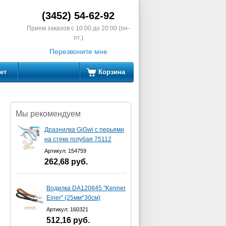
(3452) 54-62-92
Прием заказов с 10:00 до 20:00 (пн-
пт.)
Перезвоните мне
ет
Корзина
Мы рекомендуем
Дразнилка GiGwi с перьями
на стеке голубая 75112
Артикул: 154759
262,68
руб.
Водилка DA120845 "Kenner
Einer" (25мм*30см)
Артикул: 160321
512,16
руб.