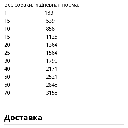
Вес собаки, кгДневная норма, г
1 ---------------------183
15---------------------539
10---------------------858
15---------------------1125
20---------------------1364
25---------------------1584
30---------------------1790
40---------------------2171
50---------------------2521
60---------------------2848
70---------------------3158
Доставка