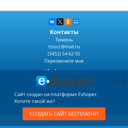
Контакты
Тюмень
ttsscc@mail.ru
(3452) 54-62-92
Перезвоните мне
Информация
Бесплатная доставка по Тюмени
Возврат в течении 90 дней
Сайт создан на платформе Eshoper.
© 2015—2026 ЗооЧижик
Хотите такой же?
Сделано на платформе
Eshoper.ru
СОЗДАТЬ САЙТ БЕСПЛАТНО
Карта сайта
Полная версия