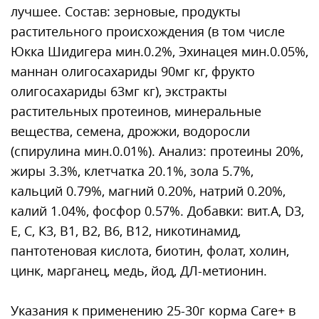
лучшее. Состав: зерновые, продукты
растительного происхождения (в том числе
Юкка Шидигера мин.0.2%, Эхинацея мин.0.05%,
маннан олигосахариды 90мг кг, фрукто
олигосахариды 63мг кг), экстракты
растительных протеинов, минеральные
вещества, семена, дрожжи, водоросли
(спирулина мин.0.01%). Анализ: протеины 20%,
жиры 3.3%, клетчатка 20.1%, зола 5.7%,
кальций 0.79%, магний 0.20%, натрий 0.20%,
калий 1.04%, фосфор 0.57%. Добавки: вит.А, D3,
Е, С, К3, В1, В2, В6, В12, никотинамид,
пантотеновая кислота, биотин, фолат, холин,
цинк, марганец, медь, йод, ДЛ-метионин.
Указания к применению 25-30г корма Care+ в