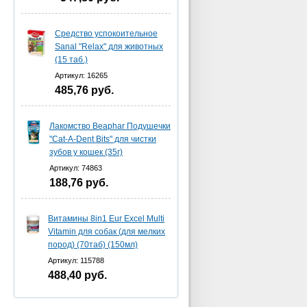
Средство успокоительное
Sanal "Relax" для животных
(15 таб.)
Артикул: 16265
485,76
руб.
Лакомство Beaphar Подушечки
"Cat-A-Dent Bits" для чистки
зубов у кошек (35г)
Артикул: 74863
188,76
руб.
Витамины 8in1 Eur Excel Multi
Vitamin для собак (для мелких
пород) (70таб) (150мл)
Артикул: 115788
488,40
руб.