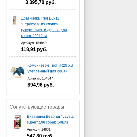
3 395,70
руб.
Дразнилка Triol EC-11
"Стрекоза" из хлопка
кукуруз.лист. и дерева для
кошек 40*14см
Артикул: 154940
118,91
руб.
Комбинезон Triol TR29 XS
утепленный для собак
Артикул: 154547
894,96
руб.
Сопутствующие товары
Витамины Beaphar "Laveta
super" для собак (50мл)
Артикул: 14831
547,80
руб.