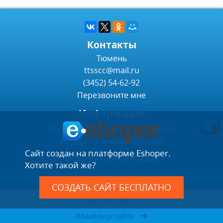
Контакты
Тюмень
ttsscc@mail.ru
(3452) 54-62-92
Перезвоните мне
Информация
Бесплатная доставка по Тюмени
Возврат в течении 90 дней
Сайт создан на платформе Eshoper.
© 2015—2026 ЗооЧижик
Хотите такой же?
Сделано на платформе
Eshoper.ru
СОЗДАТЬ САЙТ БЕСПЛАТНО
Карта сайта
Полная версия
Владельцу сайта