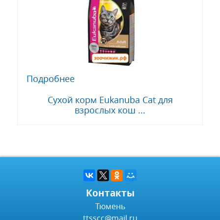
Подробнее
Сухой корм Eukanuba Cat для
взрослых кош ...
Контакты
Тюмень
ttsscc@mail.ru