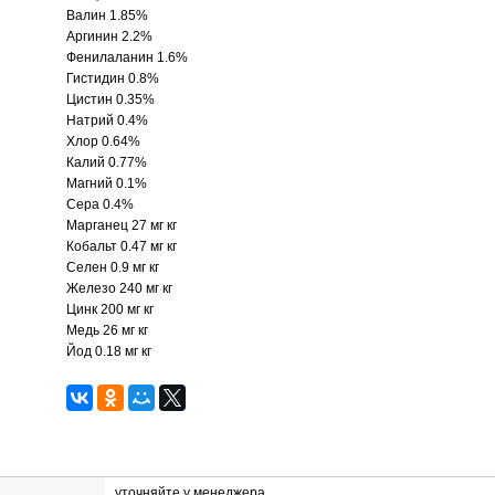
Валин 1.85%
Аргинин 2.2%
Фенилаланин 1.6%
Гистидин 0.8%
Цистин 0.35%
Натрий 0.4%
Хлор 0.64%
Калий 0.77%
Магний 0.1%
Сера 0.4%
Марганец 27 мг кг
Кобальт 0.47 мг кг
Селен 0.9 мг кг
Железо 240 мг кг
Цинк 200 мг кг
Медь 26 мг кг
Йод 0.18 мг кг
уточняйте у менеджера