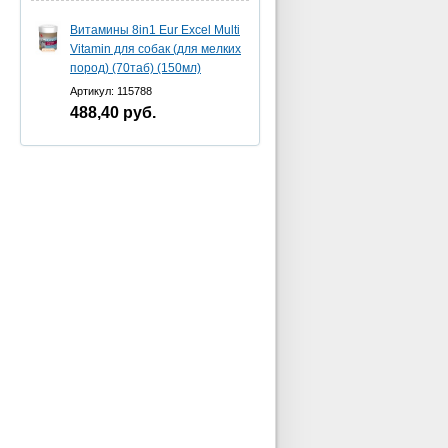
Витамины 8in1 Eur Excel Multi
Vitamin для собак (для мелких
пород) (70таб) (150мл)
Артикул: 115788
488,40
руб.