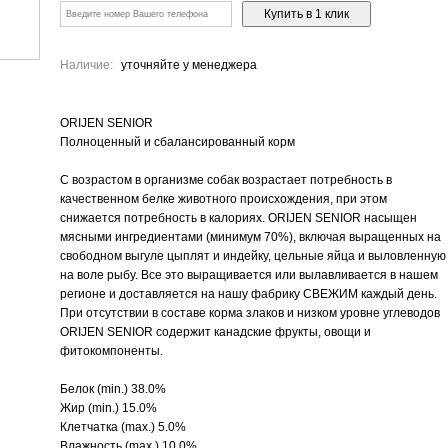
Наличие:
уточняйте у менеджера
ORIJEN SENIOR
Полноценный и сбалансированный корм
C возрастом в организме собак возрастает потребность в
качественном белке животного происхождения, при этом
снижается потребность в калориях. ORIJEN SENIOR насыщен
мясными ингредиентами (минимум 70%), включая выращенных на
свободном выгуле цыплят и индейку, цельные яйца и выловленную
на воле рыбу. Все это выращивается или вылавливается в нашем
регионе и доставляется на нашу фабрику СВЕЖИМ каждый день.
При отсутствии в составе корма злаков и низком уровне углеводов
ORIJEN SENIOR содержит канадские фрукты, овощи и
фитокомпоненты.
Белок (min.) 38.0%
Жир (min.) 15.0%
Клетчатка (max.) 5.0%
Влажность (max.) 10.0%