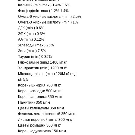
Кальций (min. max.) 1.4% 1.6%
Фосфор(min. max.) 1.2% 1.4%
Омега-6 жирные кислоты (min.) 2.5%
Омега-3 жирные кислоты (min.) 1%
ДГК (min.) 0.6%
ЭПК (min.) 0.3%
AA (min.) 0.12%
Углеводы (max.) 25%
Зола(max.) 7.5%
Таурин (min.) 0.35%
Глюкозамин (min.) 1400 мг кг
Хондроитин (min.) 1200 мг кг
Microorganisme (min.) 120M cfu kg
ph 5.5
Корень цикория 700 мг кг
Корень солодки 500 мг кг
Корень ангелики 350 мг кг
Пажитник 350 мг кг
Цветы календулы 350 мг кг
Фенхель лекарственный 350 мг кг
Листья перечной мяты 300 мг кг
Цветы ромашки 300 мг кг
Корень одуванчика 150 мг кг