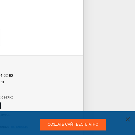
54-62-92
.ru
 сетях:
Чижик
СОЗДАТЬ САЙТ БЕСПЛАТНО
форме
Eshoper.ru