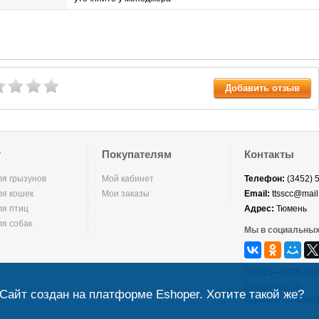
Добавить отзыв
г
Покупателям
Контакты
ля грызунов
Мой кабинет
Телефон:
(3452) 
ля кошек
Мои заказы
Email:
ttsscc@mail
ля птиц
Адрес:
Тюмень
ля собак
Мы в социальных
© 2015—2026 Зоо
ttsscc@mail.ru
Сайт создан на платформе Eshoper. Хотите такой же?
Сделано на плат