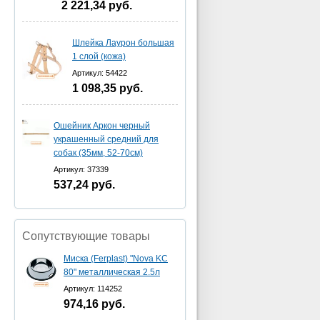
2 221,34
руб.
Шлейка Лаурон большая
1 слой (кожа)
Артикул: 54422
1 098,35
руб.
Ошейник Аркон черный
украшенный средний для
собак (35мм, 52-70см)
Артикул: 37339
537,24
руб.
Сопутствующие товары
Миска (Ferplast) "Nova KC
80" металлическая 2.5л
Артикул: 114252
974,16
руб.