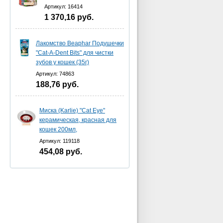
Артикул: 16414
1 370,16
руб.
Лакомство Beaphar Подушечки
"Cat-A-Dent Bits" для чистки
зубов у кошек (35г)
Артикул: 74863
188,76
руб.
Миска (Karlie) "Cat Eye"
керамическая, красная для
кошек 200мл,
Артикул: 119118
454,08
руб.