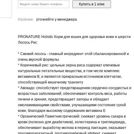
Наличие:
уточняйте у менеджера
PRONATURE Holistic Корм для кошек для здоровья кожи и шерсти
Лосось Рис
* Свежий лосось - главный ингредиент этой сбалансированной и
очень вкусной формулы.
* Коричневый рис: цельные зерна риса содержат ключевые
натуральные питательные вещества, в том числе комплекс
витаминов В, и являются прекрасным источником клетчатки,
способствующей кишечному транзиту
* Авокадо: способствует предотвращению сердечно-сосудистых и
возрастных заболеваний, обеспечивает контроль веса, работы
печени и зрения, предотвращает запоры и обладает
омолаживающими свойствами, улучшающими состояние сухой
кожи, благодаря высокому содержанию витамина Е
* Органический Пажитник греческий: снижает уровень сахара в
крови (полезно для диабетиков), холестерина и триглицерида,
обеспечивает выработку молока в период лактации, оказывает
противопаразитный, противогрибковый эффект, снимает