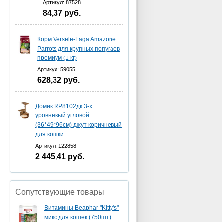
Артикул: 87528
84,37
руб.
Корм Versele-Laga Amazone
Parrots для крупных попугаев
премиум (1 кг)
Артикул: 59055
628,32
руб.
Домик RP8102дк 3-х
уровневый угловой
(36*49*96см) джут коричневый
для кошки
Артикул: 122858
2 445,41
руб.
Сопутствующие товары
Витамины Beaphar "Kitty's"
микс для кошек (750шт)