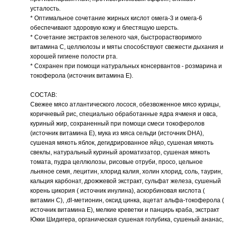
усталость.
* Оптимальное сочетание жирных кислот омега-3 и омега-6
обеспечивают здоровую кожу и блестящую шерсть.
* Сочетание экстрактов зеленого чая, быстрорастворимого
витамина С, целлюлозы и мяты способствуют свежести дыхания и
хорошей гигиене полости рта.
* Сохранен при помощи натуральных консервантов - розмарина и
токоферола (источник витамина Е).
СОСТАВ:
Свежее мясо атлантического лосося, обезвоженное мясо курицы,
коричневый рис, специально обработанные ядра ячменя и овса,
куриный жир, сохраненный при помощи смеси токоферолов
(источник витамина Е), мука из мяса сельди (источник DHA),
сушеная мякоть яблок, дегидрированное яйцо, сушеная мякоть
свеклы, натуральный куриный ароматизатор, сушеная мякоть
томата, пудра целлюлозы, рисовые отруби, просо, цельное
льняное семя, лецитин, хлорид калия, холин хлорид, соль, таурин,
кальция карбонат, дрожжевой экстракт, сульфат железа, сушеный
корень цикория ( источник инулина), аскорбиновая кислота (
витамин С), ,dl-метионин, оксид цинка, ацетат альфа-токоферола (
источник витамина Е), мелкие креветки и панцирь краба, экстракт
Юкки Шидигера, органическая сушеная голубика, сушеный ананас,