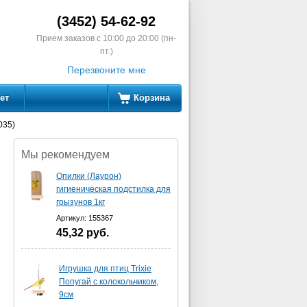
(3452) 54-62-92
Прием заказов с 10:00 до 20:00 (пн-
пт.)
Перезвоните мне
ет
Корзина
035)
Мы рекомендуем
Опилки (Лаурон)
гигиеническая подстилка для
грызунов 1кг
Артикул: 155367
45,32
руб.
Игрушка для птиц Trixie
Попугай с колокольчиком,
9см