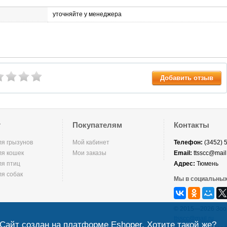
уточняйте у менеджера
Добавить отзыв
г
Покупателям
Контакты
ля грызунов
Мой кабинет
Телефон:
(3452) 
ля кошек
Мои заказы
Email:
ttsscc@mail
ля птиц
Адрес:
Тюмень
ля собак
Мы в социальных
© 2015—2026 Зоо
ttsscc@mail.ru
Сайт создан на платформе Eshoper. Хотите такой же?