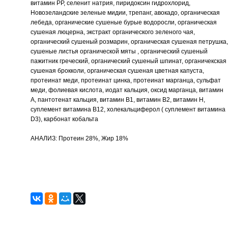
витамин РР, селенит натрия, пиридоксин гидрохлорид,
Новозеландские зеленые мидии, трепанг, авокадо, органическая
лебеда, органические сушеные бурые водоросли, органическая
сушеная люцерна, экстракт органического зеленого чая,
органический сушеный розмарин, органическая сушеная петрушка,
сушеные листья органической мяты , органический сушеный
пажитник греческий, органический сушеный шпинат, органичекская
сушеная брокколи, органическая сушеная цветная капуста,
протеинат меди, протеинат цинка, протеинат марганца, сульфат
меди, фолиевая кислота, иодат кальция, оксид марганца, витамин
А, пантотенат кальция, витамин В1, витамин В2, витамин Н,
суплемент витамина В12, холекальциферол ( суплемент витамина
D3), карбонат кобальта
АНАЛИЗ: Протеин 28%, Жир 18%