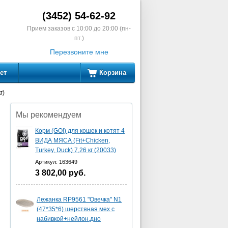
(3452) 54-62-92
Прием заказов с 10:00 до 20:00 (пн-
пт.)
Перезвоните мне
ет
Корзина
г)
Мы рекомендуем
Корм (GO!) для кошек и котят 4
ВИДА МЯСА (Fit+Chicken,
Turkey, Duck) 7,26 кг (20033)
Артикул: 163649
3 802,00
руб.
Лежанка RP9561 "Овечка" N1
(47*35*6) шерстяная мех с
набивкой+нейлон.дно