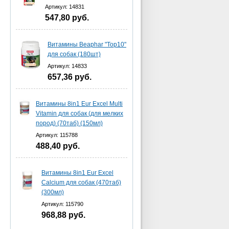
Артикул: 14831
547,80
руб.
Витамины Beaphar "Top10"
для собак (180шт)
Артикул: 14833
657,36
руб.
Витамины 8in1 Eur Excel Multi
Vitamin для собак (для мелких
пород) (70таб) (150мл)
Артикул: 115788
488,40
руб.
Витамины 8in1 Eur Excel
Calcium для собак (470таб)
(300мл)
Артикул: 115790
968,88
руб.