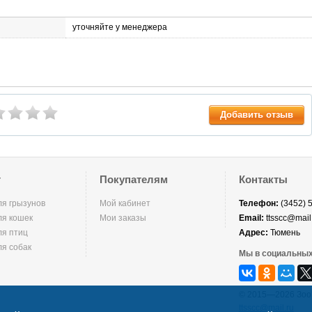
уточняйте у менеджера
Добавить отзыв
г
Покупателям
Контакты
ля грызунов
Мой кабинет
Телефон:
(3452) 
ля кошек
Мои заказы
Email:
ttsscc@mail
ля птиц
Адрес:
Тюмень
ля собак
Мы в социальных
© 2015—2026 Зоо
ttsscc@mail.ru