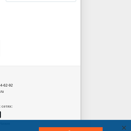
54-62-92
.ru
 сетях:
Чижик