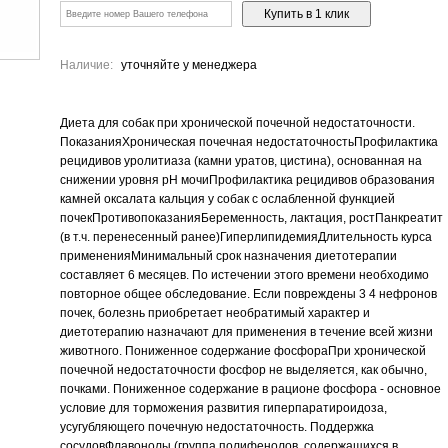
Наличие:
уточняйте у менеджера
Диета для собак при хронической почечной недостаточности.
ПоказанияХроническая почечная недостаточностьПрофилактика
рецидивов уролитиаза (камни уратов, цистина), основанная на
снижении уровня pH мочиПрофилактика рецидивов образования
камней оксалата кальция у собак с ослабленной функцией
почекПротивопоказанияБеременность, лактация, ростПанкреатит
(в т.ч. перенесенный ранее)ГиперлипидемияДлительность курса
примененияМинимальный срок назначения диетотерапии
составляет 6 месяцев. По истечении этого времени необходимо
повторное общее обследование. Если повреждены 3 4 нефронов
почек, болезнь приобретает необратимый характер и
диетотерапию назначают для применения в течение всей жизни
животного. Пониженное содержание фосфораПри хронической
почечной недостаточности фосфор не выделяется, как обычно,
почками. Пониженное содержание в рационе фосфора - основное
условие для торможения развития гиперпаратироидоза,
усугубляющего почечную недостаточность. Поддержка
сосудовФлавонолы (группа полифенолов, содержащихся в