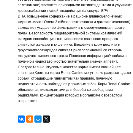
зеленом чае) являются природными антиоксидантами и улучшают
кровоснабжение тканей, воздействуя на сосуды. EPA
DHAПовышенное содержание в рационе длинноцепочечных
жирных кислот Омега 3 (эйкозапентаеновая и докозагексаеновая)
замедляет ухудшение фильтрации в гломерулярном аппарате
почек. Безопасность пищеварительной системыУремический
синдром способствует возникновению язвенного процесса
слизистой желудка и кишечника. Введение в корм цеолита и
фруктоолигосахаридов снижает риск осложнений со стороны
желудочно- кишечного тракта.Полезная информацияУ собаки с
почечной недостаточностью значительно снижен аппетит.
Следовательно, вкусовые качества корма имеют важнейшее
значение.Крокеты корма Renal Canine могут легко разгрызть даже
собаки, страдающие гингивитом.Как правило, почечную
недостаточность наблюдают у пожилых собак. Корм Renal Canine
обогащен антиоксидантами для борьбы со свободными
радикалами, концентрация которых в организме с возрастом
возрастает.