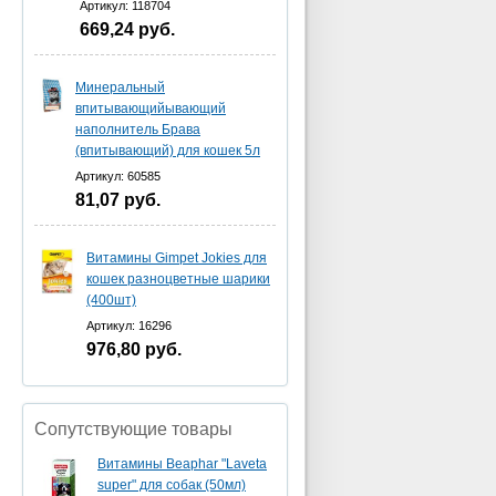
Артикул: 118704
669,24
руб.
Минеральный
впитывающийывающий
наполнитель Брава
(впитывающий) для кошек 5л
Артикул: 60585
81,07
руб.
Витамины Gimpet Jokies для
кошек разноцветные шарики
(400шт)
Артикул: 16296
976,80
руб.
Сопутствующие товары
Витамины Beaphar "Laveta
super" для собак (50мл)