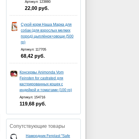
Артикул: 123880
22,00
руб.
Сухой корм Наша Марка для
собак (для взрослых мелких
пород) цыплёнок+овощи (500
гр)
Артикул: 117705
68,42
руб.
Консервы Animonda Vom
Feinsten for castrated для
кастрированных кошек с
индейкой и томатами (100 гр)
Артикул: 154716
119,68
руб.
Сопутствующие товары
Намордник Ferplast "Safe