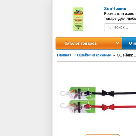
ЗооЧижик
Корма для живот
товары для люб
Каталог товаров
О м
Главная
Ошейники кожаные
Ошейник G