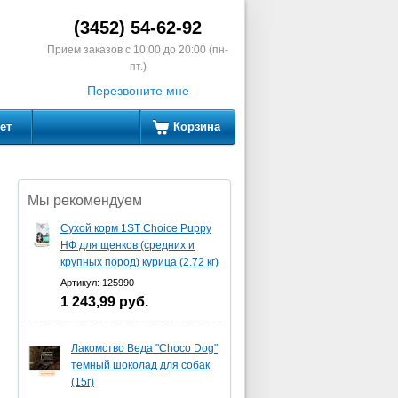
(3452) 54-62-92
Прием заказов с 10:00 до 20:00 (пн-
пт.)
Перезвоните мне
ет
Корзина
Мы рекомендуем
Сухой корм 1ST Сhoice Puppy
НФ для щенков (средних и
крупных пород) курица (2.72 кг)
Артикул: 125990
1 243,99
руб.
Лакомство Веда "Choco Dog"
темный шоколад для собак
(15г)