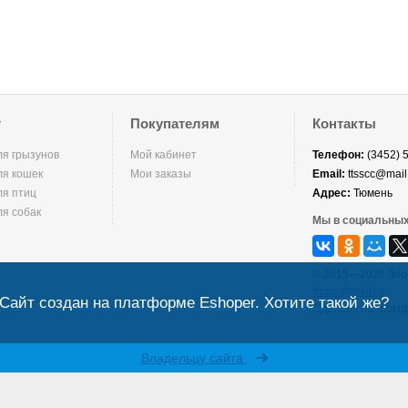
г
Покупателям
Контакты
ля грызунов
Мой кабинет
Телефон:
(3452) 
ля кошек
Мои заказы
Email:
ttsscc@mail
ля птиц
Адрес:
Тюмень
ля собак
Мы в социальных
© 2015—2026 Зоо
ttsscc@mail.ru
Сайт создан на платформе Eshoper. Хотите такой же?
Сделано на плат
Владельцу сайта
Карта сайта
Мобильная версия