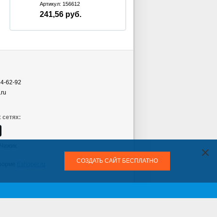
Артикул: 156612
241,56
руб.
54-62-92
.ru
 сетях:
Чижик
СОЗДАТЬ САЙТ БЕСПЛАТНО
форме
Eshoper.ru