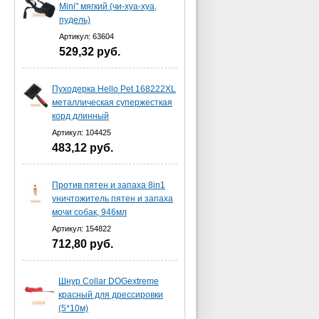
Mini" мягкий (чи-хуа-хуа,
пудель)
Артикул: 63604
529,32
руб.
Пуходерка Hello Pet 168222XL
металлическая супержесткая
корд длинный
Артикул: 104425
483,12
руб.
Против пятен и запаха 8in1
уничтожитель пятен и запаха
мочи собак, 946мл
Артикул: 154822
712,80
руб.
Шнур Collar DOGextreme
красный для дрессировки
(5*10м)